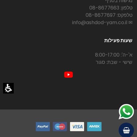
נגישות בסניף
טלפון: 08-8677663
טלפקס: 08-8677697
✉ info@ashdod-yam.co.il
שעות פעילות
א'-ה': 8:00-17:00
שישי - שבת: סגור