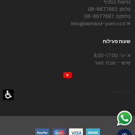
נגישות בסניף
טלפון: 08-8677663
טלפקס: 08-8677697
✉ info@ashdod-yam.co.il
שעות פעילות
א'-ה': 8:00-17:00
שישי - שבת: סגור
Facebook