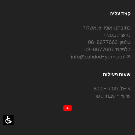
קצת עלינו
כתובתנו: אוניון 5, אשדוד
נגישות בסניף
טלפון: 08-8677663
טלפקס: 08-8677697
✉ info@ashdod-yam.co.il
שעות פעילות
א'-ה': 8:00-17:00
שישי - שבת: סגור