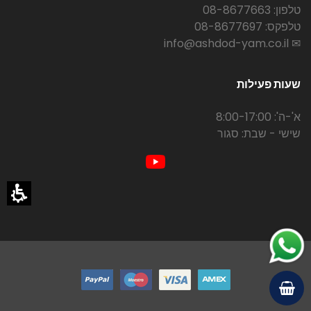
טלפון: 08-8677663
טלפקס: 08-8677697
✉ info@ashdod-yam.co.il
שעות פעילות
א'-ה': 8:00-17:00
שישי - שבת: סגור