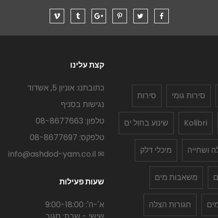
קצת עלינו
כתובתנו: אוניון 5, אשדוד
סירות גומי
סירות
נגישות בסניף
טלפון: 08-8677663
Kolibri
שינוע בחול ים
טלפקס: 08-8677697
לה ושחייה
מיכלי דלק
✉ info@ashdod-yam.co.il
ם
משאבות מים
שעות פעילות
ים
חגורות הצלה
א'-ה': 9:00-18:00
שישי - שבת: סגור