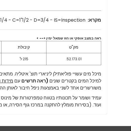
מקרא:
A=1" - B=1"1/4 - C=1"1/2 - D=3/4 - IS=Inspection
ראה במצב אופקי או הזז שמאל ימין <-- >
מק"ט
קיבולת
52.173.01.
215 ל'
מיכל מים עשויי פוליאתילן ליניארי תוצ' איטליה. מתאי
למיכל המים בקטרים שונים
(ראה תרשים
עם
מידות ו
משורשרים אחד לשני באמצעות ניפל חיבור לאותן ההב
ועוד. (בסירות מומלץ להתקנה במרכז גוף הסירה, או