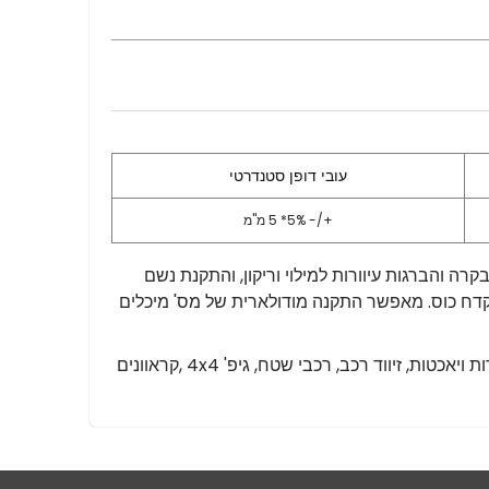
עובי דופן סטנדרטי
+/- 5%*
5 מ"מ
בקרה והברגות עיוורות למילוי וריקון, והתקנת נשם
דח כוס. מאפשר התקנה מודולארית של מס' מיכלים
עמיד ושומר על תכונותיו בטווח טמפרטורות של מינוס 40 עד 60 מעלות צלזיוס, מתאים למגוון רחב של שימושים: החל מסירות ויאכטות, זיווד רכב, רכבי שטח, גיפ' 4x4 ,קראוונים