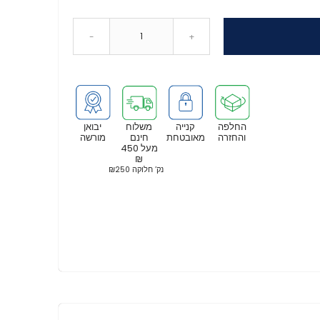
-
+
החלפה
קנייה
משלוח
יבואן
והחזרה
מאובטחת
חינם
מורשה
מעל 450
₪
נק’ חלוקה ₪250