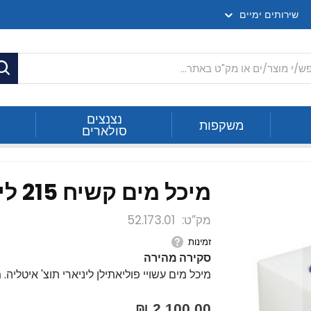
שירותים ימיים
ח
נצנצים
משקפות
סולארים
מיכל מים קשיח 215 ליטר - תוצ' איטליה
מק”ט
52.173.01
זמינות
סקירה מהירה
מיכל מים עשויי פוליאתילן ליניארי תוצ' איטליה. מתאים
2,100.00 ₪