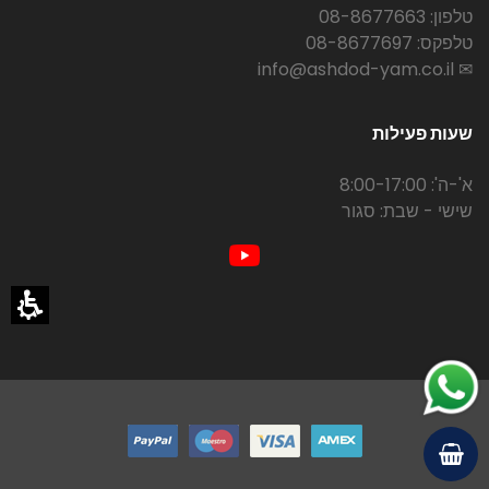
טלפון: 08-8677663
טלפקס: 08-8677697
✉ info@ashdod-yam.co.il
שעות פעילות
א'-ה': 8:00-17:00
שישי - שבת: סגור