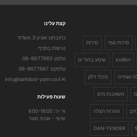
קצת עלינו
כתובתנו: אוניון 5, אשדוד
סירות גומי
סירות
נגישות בסניף
טלפון: 08-8677663
Kolibri
שינוע בחול ים
טלפקס: 08-8677697
לה ושחייה
מיכלי דלק
✉ info@ashdod-yam.co.il
ם
משאבות מים
שעות פעילות
ים
חגורות הצלה
א'-ה': 9:00-18:00
שישי - שבת: סגור
DAN-FENDER