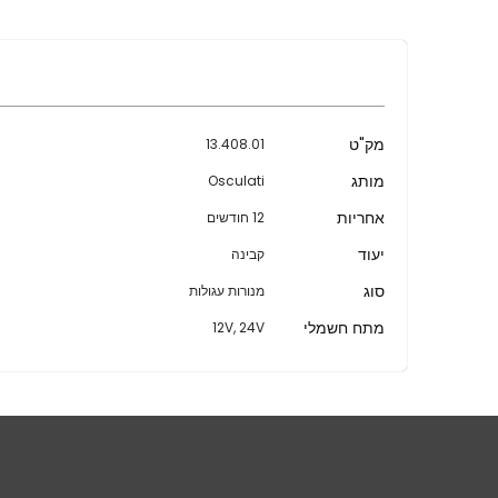
מידע
מק"ט
13.408.01
נוסף
מותג
Osculati
אחריות
12 חודשים
יעוד
קבינה
סוג
מנורות עגולות
מתח חשמלי
12V, 24V