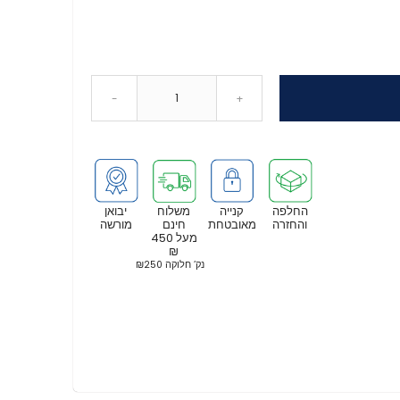
-
+
החלפה
קנייה
משלוח
יבואן
והחזרה
מאובטחת
חינם
מורשה
מעל 450
₪
נק’ חלוקה ₪250