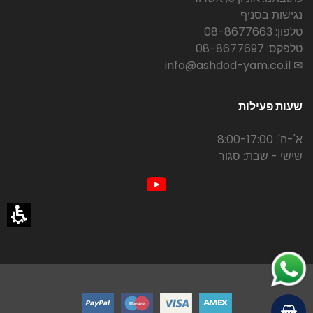
נגישות בסניף
טלפון: 08-8677663
טלפקס: 08-8677697
✉ info@ashdod-yam.co.il
שעות פעילות
א'-ה': 8:00-17:00
שישי - שבת: סגור