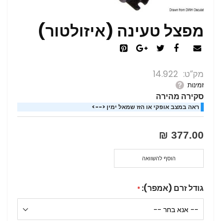
מפצל טעינה (איזולטור)
מק”ט
14.922
זמינות
סקירה מהירה
ראה במצב אופקי או הזז שמאל ימין <-->
377.00 ₪
הוסף להשוואה
גודל זרם (אמפר):