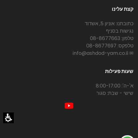
קצת עלינו
כתובתנו: אוניון 5, אשדוד
נגישות בסניף
טלפון: 08-8677663
טלפקס: 08-8677697
✉ info@ashdod-yam.co.il
שעות פעילות
א'-ה': 8:00-17:00
שישי - שבת: סגור