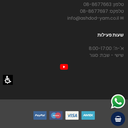
טלפון: 08-8677663
טלפקס: 08-8677697
✉ info@ashdod-yam.co.il
שעות פעילות
א'-ה': 8:00-17:00
שישי - שבת: סגור