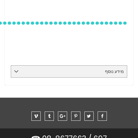
....
............
............
מידע נוסף