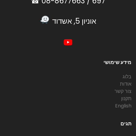
08-8677663 ☎
697 /
אוניון 5, אשדוד
מידע שימושי
בלוג
אודות
צור קשר
תקנון
English
תגים