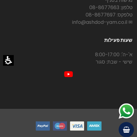
נגישות בסניף
טלפון: 08-8677663
טלפקס: 08-8677697
✉ info@ashdod-yam.co.il
שעות פעילות
א'-ה': 8:00-17:00
שישי - שבת: סגור