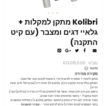
Kolibri מתקן למקלות +
גלאיי דגים ומצבר (עם קיט
התקנה)
מק”ט
K13.015.0.00
זמינות
סקירה מהירה
מתקן לחכות + אופצייה לפיש פיינדר, ורצועות לקיבוע אנכי של מצבר.
המתקן כולל ערכת התקנה ודבק. מתאים ל2 חכות דייג (אוניברסלי לרוב חכות
הדייג),
בישום נכון הינו חזק ועמיד, ועשוי אף להתאים גם לדייג בגרירה (טרולינג) עם 2
חכות במקביל - כאשר מתאימים אורכי חכה שונים,
ואורך שיחרור חוט הדייג במים בהתאם. המתקן מולבש ע"ג מסילות המושבים
בתוך הקוקפיט (פנים הסירה) וניתן לניתוק מהיר. -
אם כי תושבות