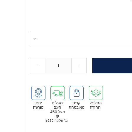
-
+
החלפה
קנייה
משלוח
יבואן
והחזרה
מאובטחת
חינם
מורשה
מעל 450
₪
נק’ חלוקה ₪250