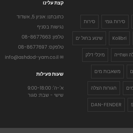
קצת עלינו
כתובתנו: אוניון 5, אשדוד
סירות גומי
סירות
נגישות בסניף
טלפון: 08-8677663
Kolibri
שינוע בחול ים
טלפקס: 08-8677697
לה ושחייה
מיכלי דלק
✉ info@ashdod-yam.co.il
ם
משאבות מים
שעות פעילות
ים
חגורות הצלה
א'-ה': 9:00-18:00
שישי - שבת: סגור
DAN-FENDER