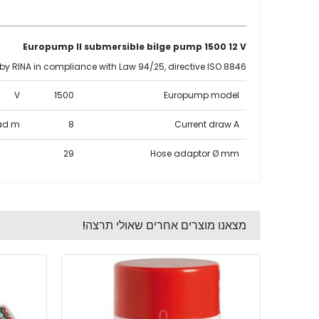
Europump II submersible bilge pump 1500 12 V
d by RINA in compliance with Law 94/25, directive ISO 8846
V
1500
Europump model
ad m
8
Current draw A
29
Hose adaptor Ø mm
מצאנו מוצרים אחרים שאולי תרצה!