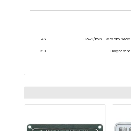
46
Flow l/min - with 2m head
150
Height mm