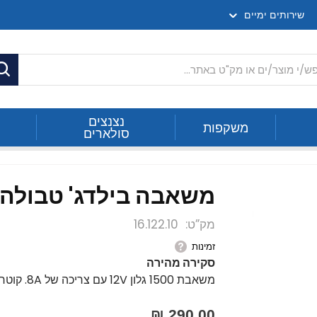
שירותים ימיים
ח
נצנצים
משקפות
סולארים
משאבה בילדג' טבולה 1500 גלון 12V
מק”ט
16.122.10
זמינות
סקירה מהירה
משאבת 1500 גלון 12V עם צריכה של 8A. קוטר בסיס: 120 מ"מ גובה: 150 מ"מ קוטר צינור: 29 מ"מ
290.00 ₪