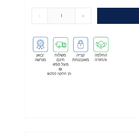
-
+
החלפה
קנייה
משלוח
יבואן
והחזרה
מאובטחת
חינם
מורשה
מעל 450
₪
נק’ חלוקה ₪250