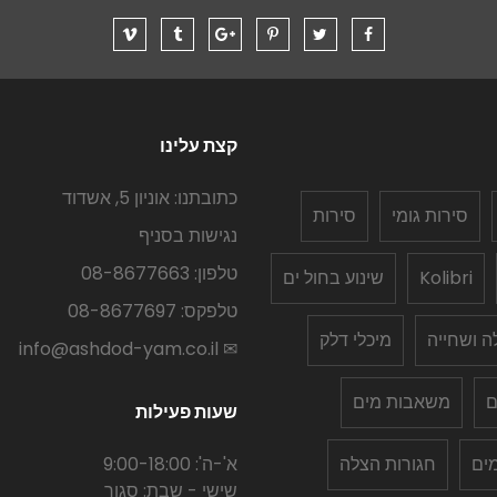
קצת עלינו
כתובתנו: אוניון 5, אשדוד
סירות גומי
סירות
נגישות בסניף
טלפון: 08-8677663
Kolibri
שינוע בחול ים
טלפקס: 08-8677697
לה ושחייה
מיכלי דלק
✉ info@ashdod-yam.co.il
ם
משאבות מים
שעות פעילות
ים
חגורות הצלה
א'-ה': 9:00-18:00
שישי - שבת: סגור