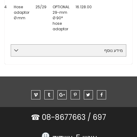
4
Hose
25/29
OPTIONAL
16.128.00
adaptor
29-mm
Ø mm
Ø 90°
hose
adaptor
מידע נוסף
08-8677663 ☎
697 /