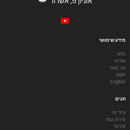
אוניון 5, אשדוד
מידע שימושי
בלוג
אודות
צור קשר
תקנון
English
תגים
ציוד ימי
סירות גומי
סירות