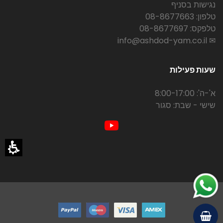
נגישות בסניף
טלפון: 08-8677663
טלפקס: 08-8677697
✉ info@ashdod-yam.co.il
שעות פעילות
א'-ה': 8:00-17:00
שישי - שבת: סגור