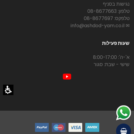
נגישות בסניף
טלפון: 08-8677663
טלפקס: 08-8677697
✉ info@ashdod-yam.co.il
שעות פעילות
א'-ה': 8:00-17:00
שישי - שבת: סגור