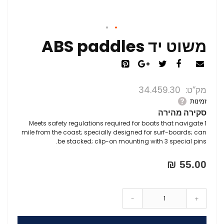
משוט יד ABS paddles
מק”ט
34.459.30
זמינות
סקירה מהירה
Meets safety regulations required for boats that navigate 1
mile from the coast; specially designed for surf-boards; can
be stacked; clip-on mounting with 3 special pins.
55.00 ₪
-
+