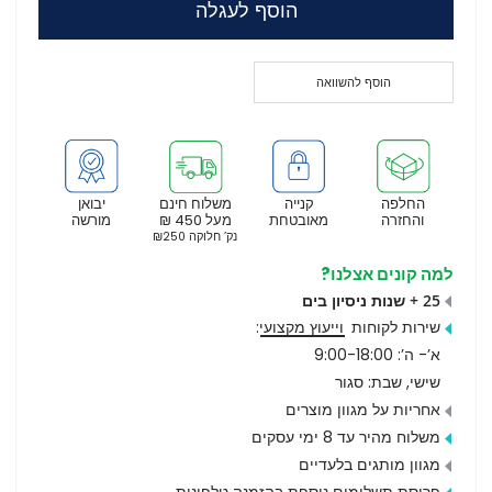
הוסף לעגלה
הוסף להשוואה
החלפה
קנייה
משלוח חינם
יבואן
והחזרה
מאובטחת
מעל 450 ₪
מורשה
נק’ חלוקה ₪250
למה קונים אצלנו?
25 + שנות ניסיון בים
שירות לקוחות
וייעוץ מקצועי
:
א’- ה’: 9:00-18:00
שישי, שבת: סגור
אחריות על מגוון מוצרים
משלוח מהיר עד 8 ימי עסקים
מגוון מותגים בלעדיים
פריסת תשלומים נוספת בהזמנה טלפונית