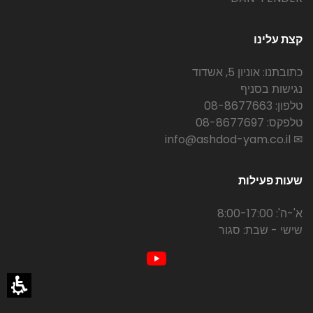
קצת עלינו
כתובתנו: אוניון 5, אשדוד
נגישות בסניף
טלפון: 08-8677663
טלפקס: 08-8677697
✉ info@ashdod-yam.co.il
שעות פעילות
א'-ה': 8:00-17:00
שישי - שבת: סגור