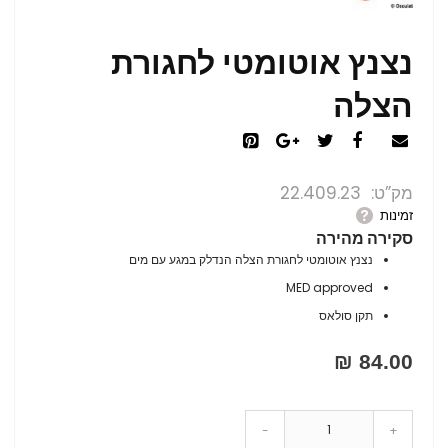
נצנץ אוטומטי לחגורת
הצלה
מק”ט
22.409.23
זמינות
סקירה מהירה
נצנץ אוטומטי לחגורת הצלה הנדלק במגע עם מים
MED approved
תקן סולאס
84.00 ₪
-
+