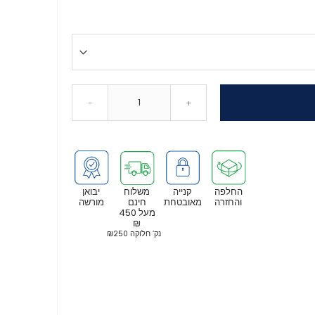
-
+
החלפה
קנייה
משלוח
יבואן
והחזרה
מאובטחת
חינם
מורשה
מעל 450
₪
נק’ חלוקה ₪250