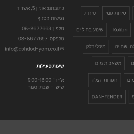
כתובתנו: אוניון 5, אשדוד
סירות גומי
סירות
נגישות בסניף
טלפון: 08-8677663
Kolibri
שינוע בחול ים
טלפקס: 08-8677697
לה ושחייה
מיכלי דלק
✉ info@ashdod-yam.co.il
ם
משאבות מים
שעות פעילות
ים
חגורות הצלה
א'-ה': 9:00-18:00
שישי - שבת: סגור
DAN-FENDER