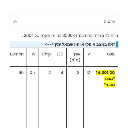
פרטים
נורת לד בצורת נורת בננה 3000K בזווית הארה של 360° .
ראה במצב אופקי או הזז שמאל ימין <-->
מקט
V
אורך
LED
Chip
W
Lumen
K
(מ"מ)
00
60
0.7
12
4
31
12
14.301.20
*מוצר
נוכחי*