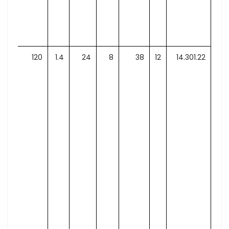
00
120
1.4
24
8
38
12
14.301.22