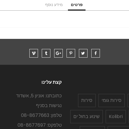
פרטים
מידע נוסף
קצת עלינו
כתובתנו: אוניון 5, אשדוד
סירות גומי
סירות
נגישות בסניף
טלפון: 08-8677663
Kolibri
שינוע בחול ים
טלפקס: 08-8677697