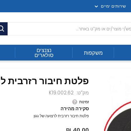
שירותים ימיים
ח
נצנצים
משקפות
סולארים
פלטת חיבור רזרבית לר
מק”ט
K19.002.62
זמינות
סקירה מהירה
פלטת חיבור רזרבית לרצועה של גגון
40.00 ₪