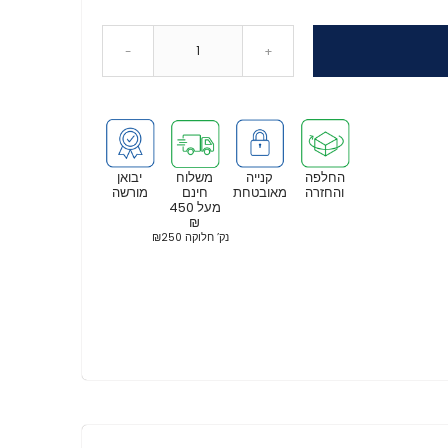
-
+
החלפה
קנייה
משלוח
יבואן
והחזרה
מאובטחת
חינם
מורשה
מעל 450
₪
נק’ חלוקה ₪250