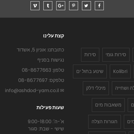
קצת עלינו
כתובתנו: אוניון 5, אשדוד
סירות גומי
סירות
נגישות בסניף
טלפון: 08-8677663
Kolibri
שינוע בחול ים
טלפקס: 08-8677697
לה ושחייה
מיכלי דלק
✉ info@ashdod-yam.co.il
ם
משאבות מים
שעות פעילות
ים
חגורות הצלה
א'-ה': 9:00-18:00
שישי - שבת: סגור