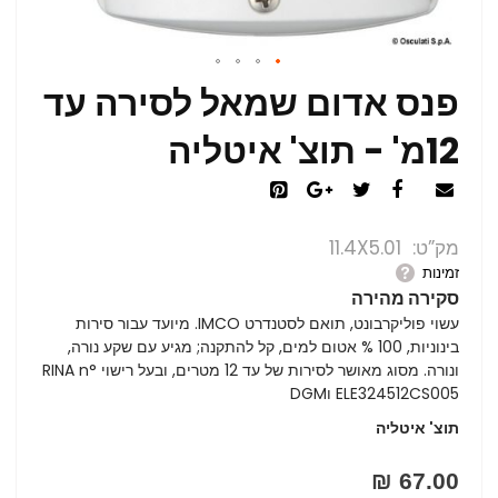
פנס אדום שמאל לסירה עד
12מ' - תוצ' איטליה
מק”ט
11.4X5.01
זמינות
סקירה מהירה
עשוי פוליקרבונט, תואם לסטנדרט IMCO. מיועד עבור סירות
בינוניות, 100 % אטום למים, קל להתקנה; מגיע עם שקע נורה,
ונורה. מסוג מאושר לסירות של עד 12 מטרים, ובעל רישוי RINA n°
ELE324512CS005 וDGM
תוצ' איטליה
67.00 ₪