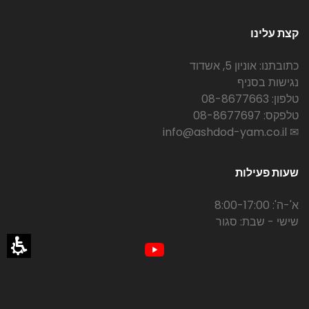
קצת עלינו
כתובתנו: אוניון 5, אשדוד
נגישות בסניף
טלפון: 08-8677663
טלפקס: 08-8677697
✉ info@ashdod-yam.co.il
שעות פעילות
א'-ה': 8:00-17:00
שישי - שבת: סגור