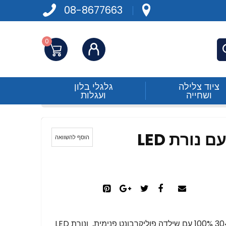
08-8677663
0
התחברות
פש
ציוד צלילה
גלגלי בלון
ושחייה
ועגלות
פנס ביקולור נירוסטה עם נורת LED
הוסף להשוואה
פנס ביקולור איכותי אטום למים עשוי נירוסטה 304 100% עם שילדה פוליקרבונט פנימית, ונורת LED