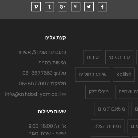
קצת עלינו
כתובתנו: אוניון 5, אשדוד
סירות גומי
סירות
נגישות בסניף
טלפון: 08-8677663
Kolibri
שינוע בחול ים
טלפקס: 08-8677697
לה ושחייה
מיכלי דלק
✉ info@ashdod-yam.co.il
ם
משאבות מים
שעות פעילות
ים
חגורות הצלה
א'-ה': 9:00-18:00
שישי - שבת: סגור