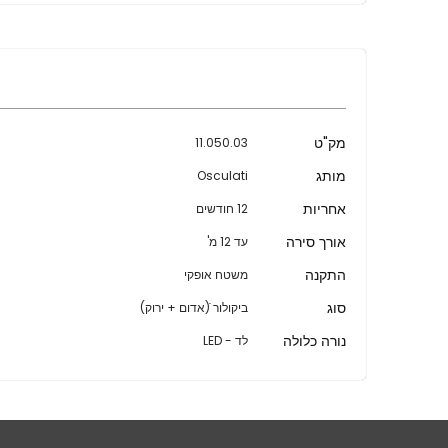
מידע
מק"ט
11.050.03
נוסף
מותג
Osculati
אחריות
12 חודשים
אורך סירה
עד 12 מ'
התקנה
משטח אופקי
סוג
ביקולור ׁׁ(אדום + ירוק)
נורה כלולה
לד - LED