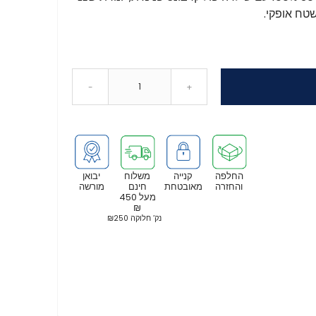
-
+
החלפה
קנייה
משלוח
יבואן
והחזרה
מאובטחת
חינם
מורשה
מעל 450
₪
נק’ חלוקה ₪250