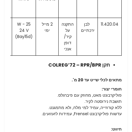
הלוגן 2V
11.420.04
לבן
התקנה
2 מייל
25 W -
20.00
ירכתיים
על
ימי
24 V
קיר/
(Bay15d)
W
דופן
אנכי
תקן COLREG’72 – RPR/BPR
מתאים לכלי שייט עד 20 מ'.
חומרי יצור:
פוליקרבונט מאט, מחוזק עם פיברגלס.
תושבת נירוסטה לקיר.
ללא קורוזייה, עמיד למי מלח, ולא מתמגנט.
עדשות פוליקרבונט Frensel, עמידות לזעזועים.
חיווט: