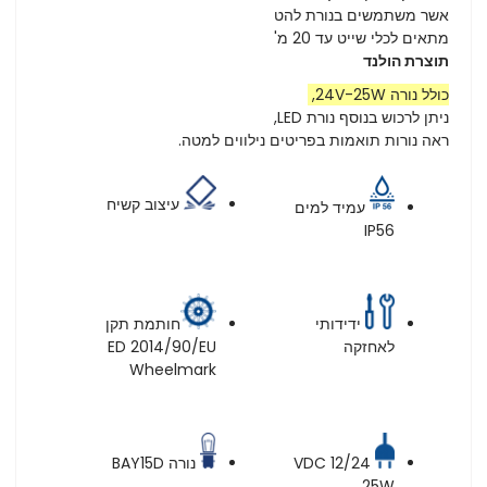
אשר משתמשים בנורת להט
מתאים לכלי שייט עד 20 מ'
תוצרת הולנד
כולל נורה 24V-25W,
ניתן לרכוש בנוסף נורת LED,
ראה נורות תואמות בפריטים נילווים למטה.
עיצוב קשיח
עמיד למים
IP56
ידידותי
חותמת תקן
לאחזקה
ED 2014/90/EU
Wheelmark
נורה BAY15D
12/24 VDC
25W