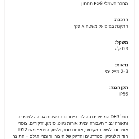
מחבר חשמלי PG9 תחתון
הרכבה:
התקנת בסיס על משטח אופקי
משקל:
0.3 ק"ג
נראות:
2-3 מייל ימי
תקן הגנה:
IP56
תוצ' DHR המייצרים בהולנד פיתרונות באיכות גבוהה לצופרים
ותאורה עבור תעבורה ימית: אורות ניווט, סימון, זרקורים, צופרי
אוויר וכו' לשוק המקצועי, אוניות סחר, ולשוק הפנאיי מאז 1922
הודות לניסיון, סטדרטים והדיוק של היצור, וחומרי הגלם - התוצר