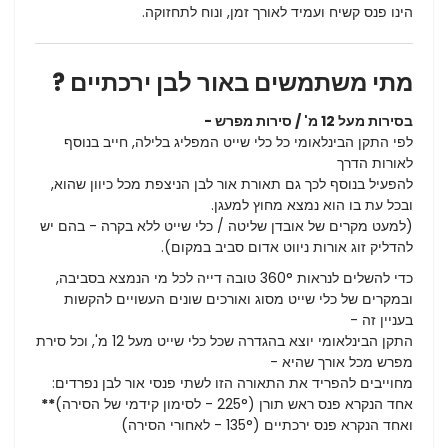
הינו פנס קשיח ועמיד לאורך זמן, ונוח לתחזוקה.
מתי משתמשים באור לבן ירכתיים ?
בסירות מעל 12 מ' / סירות מפרש -
לפי התקן הבינלאומי כל כלי שייט המפליג בלילה, חייב בנוסף
לאורות הדרך
להפעיל בנוסף לכך גם תאורת אור לבן הניצפת מכל כיוון שהוא,
ובכל עת בו הוא נמצא מחוץ למעגן.
(למעט מקרים של אובדן שליטה / כלי שייט ללא בקרה - בהם יש
להדליק זוג אורות ניווט אדום סביב במקום).
כדי להשלים לנראות 360° טובה דייה לכל מי הנמצא בסביבה,
ובמקרים של כלי שייט מסוג ואורכים שונים העשויים להקשות
בעניין זה -
התקן הבינלאומי יוצא בהגדרה שכל כלי שייט מעל 12 מ', וכל סירת
מפרש מכל אורך שהיא -
מחוייבים להפריד את התאורה הזו לשתי פנסי אור לבן נפרדים:
אחד הנקרא פנס ראש תורן (225° - לסימון קידמי של הסירה)
**
ואחד הנקרא פנס ירכתיים (135° - לאחורי הסירה)