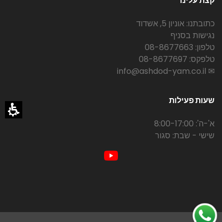
קצת עלינו
כתובתנו: אוניון 5, אשדוד
נגישות בסניף
טלפון: 08-8677663
טלפקס: 08-8677697
✉ info@ashdod-yam.co.il
שעות פעילות
א'-ה': 8:00-17:00
שישי - שבת: סגור