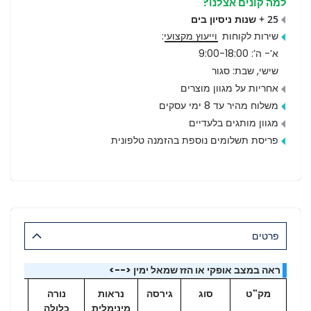
למה קונים אצלנו?
25 + שנות ניסיון בים
שירות לקוחות
וייעוץ מקצועי
:
א’- ה’: 9:00-18:00
שישי, שבת: סגור
אחריות על מגוון מוצרים
משלוח מהיר עד 8 ימי עסקים
מגוון מותגים בלעדיים
פריסת תשלומים נוספת בהזמנה טלפונית
פרטים
ראה במצב אופקי או הזז שמאל ימין <-->
מק"ט
סוג
גירסה
נראות
נורה
נו
מינימלית
כלולה
רזרב