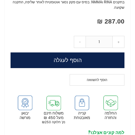
בתקנים RINA וNMMA. בסיס עם פקק נסגר אוטומטית לאחר שליפה, התקנה
שקועה.
287.00 ₪
-
+
הוסף לעגלה
הוסף להשוואה
החלפה
קנייה
משלוח חינם
יבואן
והחזרה
מאובטחת
מעל 450 ₪
מורשה
נק’ חלוקה ₪250
למה קונים אצלנו?