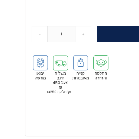
-
+
החלפה
קנייה
משלוח
יבואן
והחזרה
מאובטחת
חינם
מורשה
מעל 450
₪
נק’ חלוקה ₪250