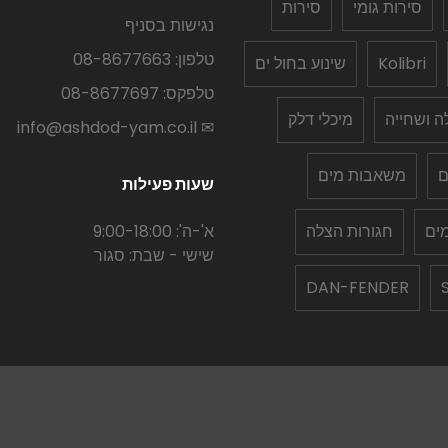
סירות גומי
סירות
נגישות בסניף
טלפון: 08-8677663
Kolibri
שינוע בחול ים
טלפקס: 08-8677697
לה ושחייה
מיכלי דלק
✉ info@ashdod-yam.co.il
ם
משאבות מים
שעות פעילות
ים
חגורות הצלה
א'-ה': 9:00-18:00
שישי - שבת: סגור
DAN-FENDER