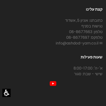
קצת עלינו
כתובתנו: אוניון 5, אשדוד
נגישות בסניף
טלפון: 08-8677663
טלפקס: 08-8677697
✉ info@ashdod-yam.co.il
שעות פעילות
א'-ה': 8:00-17:00
שישי - שבת: סגור