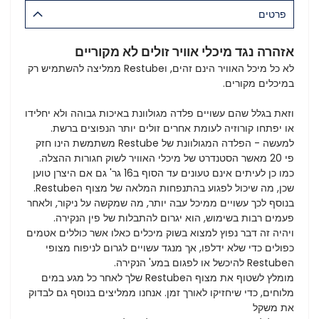
פרטים
אזהרה נגד מיכלי אוויר זולים לא מקוריים
לא כל מיכל האוויר הינם זהים, וRestube ממליצה להשתמיש רק
במיכלים מקורים.
וזאת בגלל שהם עשויים פלדה מגולוונת באיכות גבוהה ולא יחלידו
או יפתחו קורוזיה לעומת אחרים זולים יותר הנפוצים ברשת.
למעשה - הפלדה המגולוונת של Restube משתמשת הינו חזק
פי 20 מאשר הסטנדרט של מיכלי האוויר לשוק חגורות ההצלה.
כמו כן לעיתים אינם טעונים עד הסוף ב16 גר' גם אם היצרן טוען
שכן, מה שיכול לפגוע בהתנפחות המלאה של מצוף הRestube.
בנוסף לכך עשויים ממיכל עבה יותר, מה שמקשה על ניקור, ולאחר
פעמים רבות בשימוש, הוא יגרום להתבלות של פין הנקירה.
ויהיה זה דבר נפוץ למצוא בשוק מיכלים כאלו אשר כוללים אטמים
כפולים כדי שלא ידלפו, אך מנגד עשויים לגרום לניפוח מצופי
הRestube להיכשל או לפגום במע' הנקירה.
מומלץ לשטוף את מצוף הRestube שלך לאחר כל מגע במים
מלוחים, כדי שיחזיקו לאורך זמן. אנחנו ממליצים בנוסף גם לבדוק
את משקל