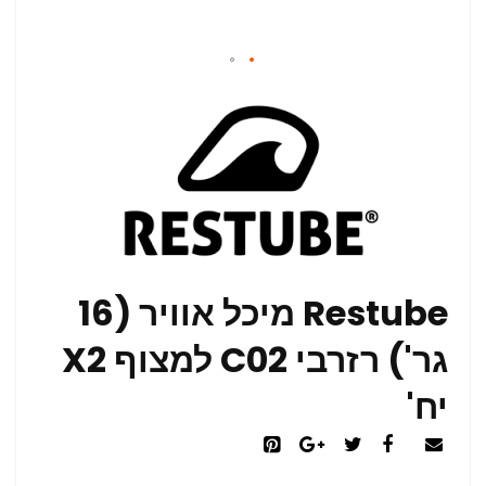
Restube מיכל אוויר (16
גר') רזרבי C02 למצוף X2
יח'