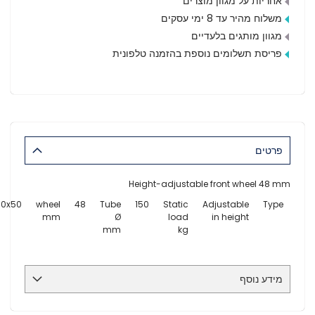
אחריות על מגוון מוצרים
משלוח מהיר עד 8 ימי עסקים
מגוון מותגים בלעדיים
פריסת תשלומים נוספת בהזמנה טלפונית
פרטים
Height-adjustable front wheel 48 mm
00x50
wheel
48
Tube
150
Static
Adjustable
Type
mm
Ø
load
in height
mm
kg
מידע נוסף