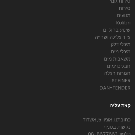
סירות גומי
סירות
מנועים
Kolibri
שינוע בחול ים
ציוד צלילה ושחייה
מיכלי דלק
מיכלי מים
משאבות מים
חבלים ימים
חגורות הצלה
STEINER
DAN-FENDER
קצת עלינו
כתובתנו: אוניון 5, אשדוד
נגישות בסניף
טלפון: 08-8677663