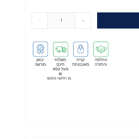
-
+
החלפה
קנייה
משלוח
יבואן
והחזרה
מאובטחת
חינם
מורשה
מעל 450
₪
נק’ חלוקה ₪250