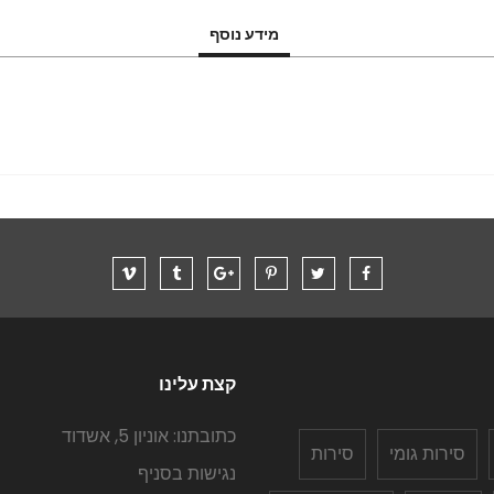
מידע נוסף
קצת עלינו
כתובתנו: אוניון 5, אשדוד
סירות גומי
סירות
נגישות בסניף