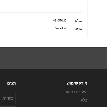
מידע
מק"ט
43.050.10
נוסף
מותג
Osculati
מידע שימושי
תגים
הצהרת נגישות
ציוד ימי
בלוג