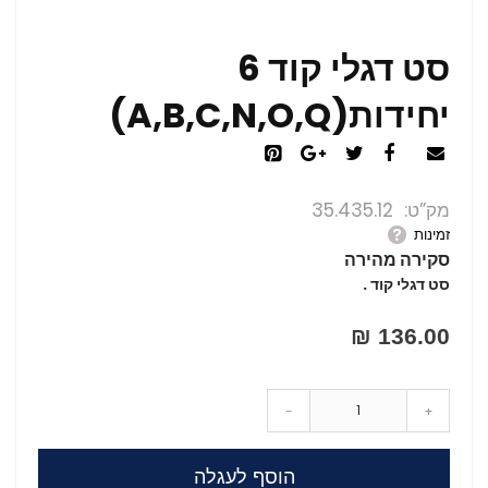
סט דגלי קוד 6
יחידות(A,B,C,N,O,Q)
מק”ט
35.435.12
זמינות
סקירה מהירה
סט דגלי קוד .
136.00 ₪
-
+
הוסף לעגלה