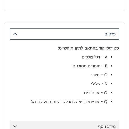
פרטים
סט דגלי קוד בהתאם לתקנות השייט:
A - דגל צוללים
B - חומרים מסוכנים
C - חיובי
N - שלילי
O - אדם בים
Q - אונייתי בריאה , מבקש רשות תנועה בנמל
מידע נוסף