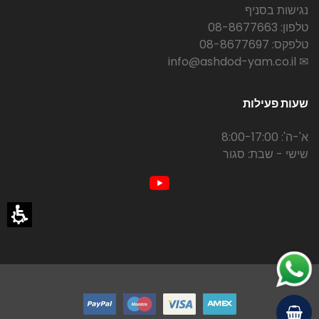
נגישות בסניף
טלפון: 08-8677663
טלפקס: 08-8677697
✉ info@ashdod-yam.co.il
שעות פעילות
א'-ה': 8:00-17:00
שישי - שבת: סגור