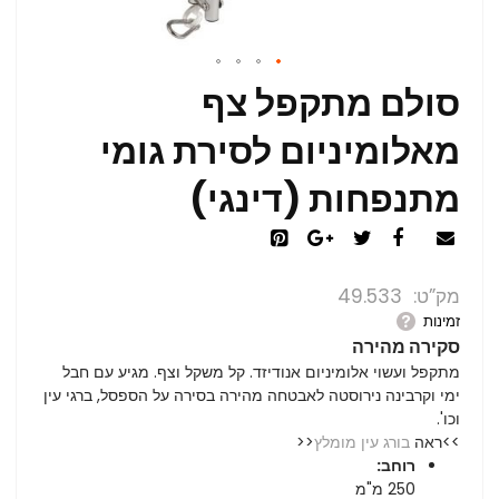
סולם מתקפל צף
מאלומיניום לסירת גומי
מתנפחות (דינגי)
מק”ט
49.533
זמינות
סקירה מהירה
מתקפל ועשוי אלומיניום אנודיזד. קל משקל וצף. מגיע עם חבל
ימי וקרבינה נירוסטה לאבטחה מהירה בסירה על הספסל, ברגי עין
וכו'.
>>ראה
בורג עין מומלץ
<<
רוחב:
250 מ"מ