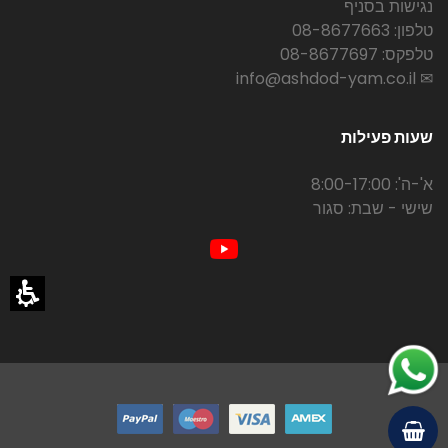
נגישות בסניף
טלפון: 08-8677663
טלפקס: 08-8677697
✉ info@ashdod-yam.co.il
שעות פעילות
א'-ה': 8:00-17:00
שישי - שבת: סגור