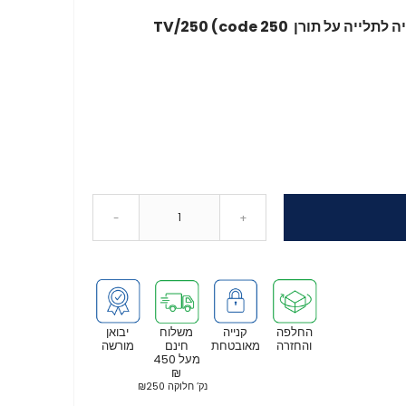
-
+
החלפה
קנייה
משלוח
יבואן
והחזרה
מאובטחת
חינם
מורשה
מעל 450
₪
נק’ חלוקה ₪250