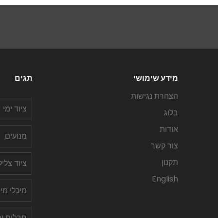
מידע שימושי
תגים
הצהרת נגישות
ציוד ימי
בלוג
אודות
מנועים
צור קשר
תקנון
ציוד צלי
English
מיכלי מי
חבלים ימ