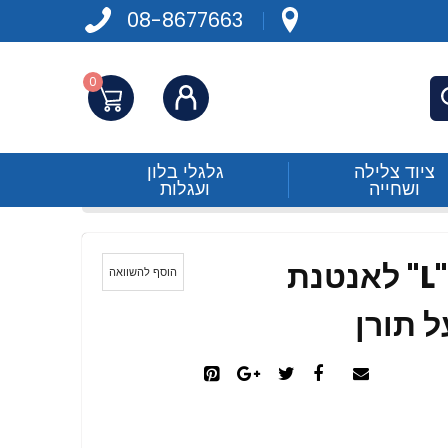
08-8677663
0
התחברות
פש
ציוד צלילה
גלגלי בלון
ושחייה
ועגלות
מתקן נירוסטה בצורת "L" לאנטנת
הוסף להשוואה