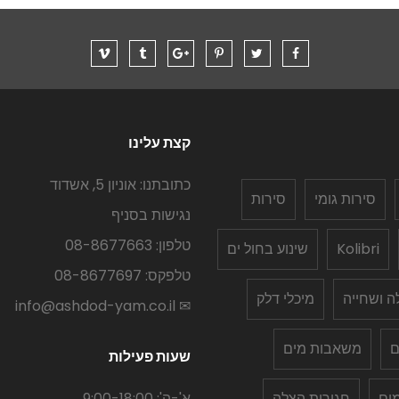
קצת עלינו
כתובתנו: אוניון 5, אשדוד
סירות גומי
סירות
נגישות בסניף
טלפון: 08-8677663
Kolibri
שינוע בחול ים
טלפקס: 08-8677697
לה ושחייה
מיכלי דלק
✉ info@ashdod-yam.co.il
ם
משאבות מים
שעות פעילות
ים
חגורות הצלה
א'-ה': 9:00-18:00