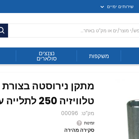
שירותים ימיים
ח
נצנצים
משקפות
סולארים
טלוויזיה 250 לתלייה על תורן
מק”ט
00096
זמינות
סקירה מהירה