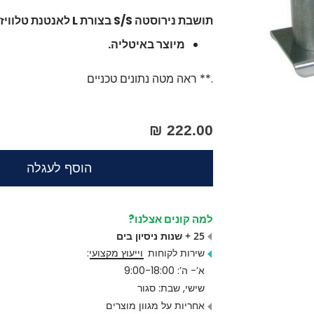
תושבת נירוסטה S/S בצורת L לאנטנת טלוויזיה לתלייה על תורן TV/250 (code 250
מיוצר באיטליה.
.** ראה מטה נתונים טכניים
222.00 ₪
הוסף לעגלה
למה קונים אצלנו?
25 + שנות ניסיון בים
שירות לקוחות
וייעוץ מקצועי
:
א’- ה’: 9:00-18:00
שישי, שבת: סגור
אחריות על מגוון מוצרים