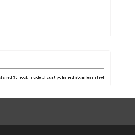
olished SS hook.
made of
cast polished stainless steel