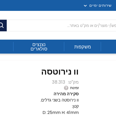
שירותים ימיים
ח
נצנצים
משקפות
סולארים
וו נירוטסה
מק”ט
38.313
זמינות
סקירה מהירה
וו נירוסטה בשני גדלים.
קטן:
D: 25mm H: 41mm