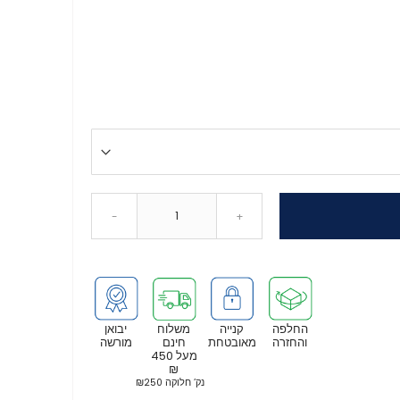
-
+
החלפה
קנייה
משלוח
יבואן
והחזרה
מאובטחת
חינם
מורשה
מעל 450
₪
נק’ חלוקה ₪250