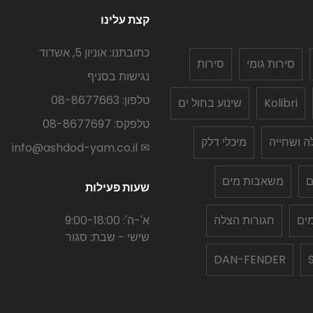
קצת עלינו
כתובתנו: אוניון 5, אשדוד
סירות גומי
סירות
נגישות בסניף
טלפון: 08-8677663
Kolibri
שינוע בחול ים
טלפקס: 08-8677697
לה ושחייה
מיכלי דלק
✉ info@ashdod-yam.co.il
ם
משאבות מים
שעות פעילות
ים
חגורות הצלה
א'-ה': 9:00-18:00
שישי - שבת: סגור
DAN-FENDER