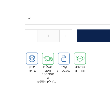
-
+
החלפה
קנייה
משלוח
יבואן
והחזרה
מאובטחת
חינם
מורשה
מעל 450
₪
נק’ חלוקה ₪250