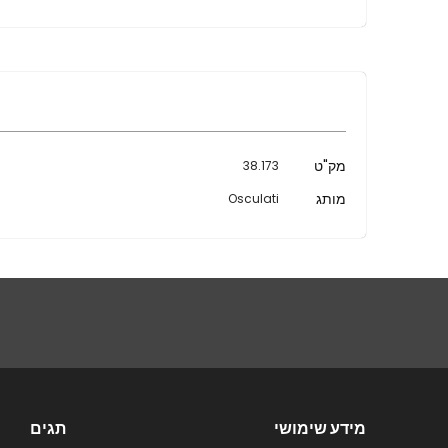
מידע
מק"ט
38.173
נוסף
מותג
Osculati
מידע שימושי
תגים