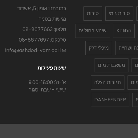
כתובתנו: אוניון 5, אשדוד
סירות גומי
סירות
נגישות בסניף
טלפון: 08-8677663
Kolibri
שינוע בחול ים
טלפקס: 08-8677697
לה ושחייה
מיכלי דלק
✉ info@ashdod-yam.co.il
ם
משאבות מים
שעות פעילות
ים
חגורות הצלה
א'-ה': 9:00-18:00
שישי - שבת: סגור
DAN-FENDER