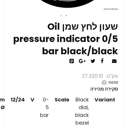
שעון לחץ שמן Oil
pressure indicator 0/5
bar black/black
מק”ט
27.320.10
זמינות
סקירה מהירה
m
12/24
V
0-
Scale
Black
Variant
 Ø
5
dial,
bar
black
bezel