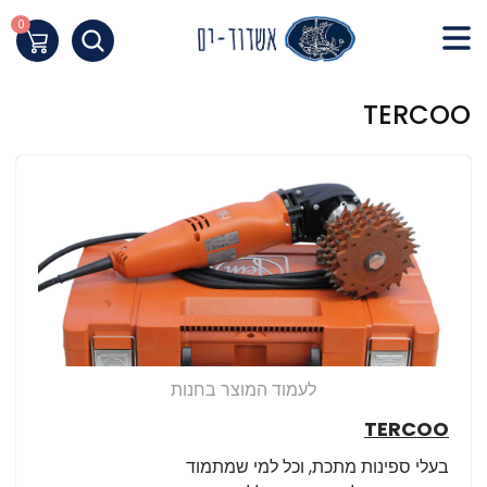
Skip
to
0
העגלה שלי
Content
חילתו
TERCOO
ל
ף
ינטרנט,
חץ
נטר
די
עבור
אזור
וכן
רכזי
לעמוד המוצר בחנות
TERCOO
בעלי ספינות מתכת, וכל למי שמתמוד