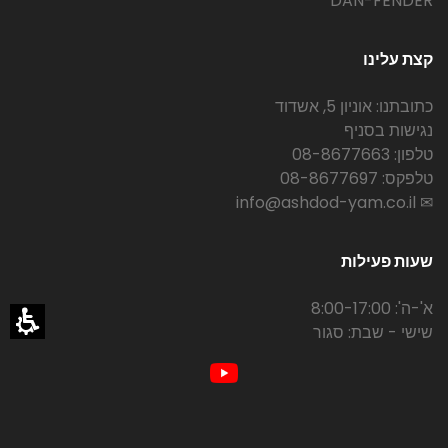
DAN-FENDER
קצת עלינו
כתובתנו: אוניון 5, אשדוד
נגישות בסניף
טלפון: 08-8677663
טלפקס: 08-8677697
✉ info@ashdod-yam.co.il
שעות פעילות
א'-ה': 8:00-17:00
שישי - שבת: סגור