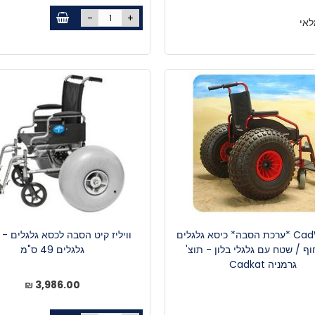
-
+
אי
CadWeazle *ערכת הסבה* כיסא גלגלים
חוף / שטח עם גלגלי בלון - תוצ'
גלגלים 49 ס"מ
גרמניה Cadkat
3,986.00 ₪