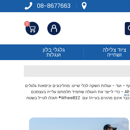
08-8677663
0
התחברות
פש
ציוד צלילה
גלגלי בלון
ושחייה
ועגלות
 מעגלות חוף - ועד - עגלות השקה לכלי שייט: מהליכונים וכיסאות גלגלים
Al
- כדי לייצר את העגלה שתמיד חלמתם עלייה בעצמכם
 כבר אינם מהווים בעייה! עם
WheelEEZ®
תוכלו לטייל בשטח