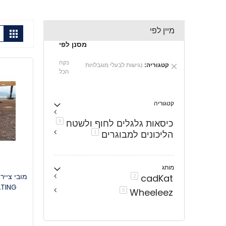
מיין לפי
הצ
גריד
תצו
כ-
מסנן לפי
נקה
הסרת
קטגוריה
נגישות לבעלי מוגבלויות
הכל
פריט
קטגוריה
כיסאות גלגלים לחוף ולשטח
פריטים
9
הליכונים למבוגרים
פריט
1
מותג
cadKat
פריטים
2
Wheeleez
פריטים
5