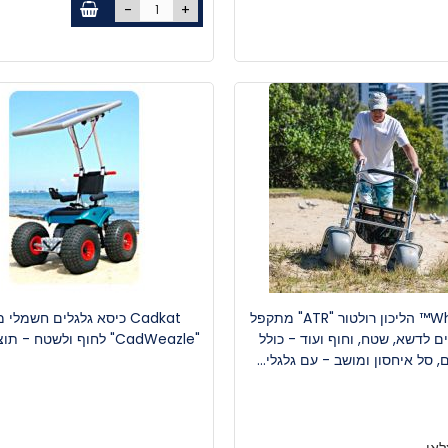
-
+
Wheeleez™ הליכון רולטור "ATR" מתקפל
Cadkat כיסא גלגלים חשמלי
ם לדשא, שטח, וחוף ועוד - כולל
"CadWeazle" לחוף ולשטח - תוצ' גרמניה
, סל איחסון ומושב - עם גלגלי...