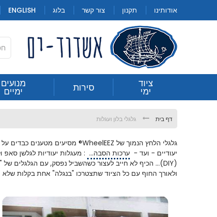
Skip
אודותינו
תקנון
צור קשר
בלוג
ENGLISH
to
Content
חילתו
ציוד
מנועים
סירות
גלגלי בלון ועגלות
ימי
ימיים
ל
ף
ינטרנט,
דף בית
גלגלי בלון ועגלות
חץ
נטר
גלגלי הלחץ הנמוך של WheelEEZ® מס
די
יעודיים - ועד -
ערכות הסבה...
: מעגלות יעודיות לגלשן סאפ ול
עבור
(DIY)...
הכיף לא חייב לעצור כשהשביל נפסק,
עם הגלגלים של "וו
אזור
ולאורך החוף עם כל הציוד שתצטרכו "בנגלה" אחת בקלות שלא הכ
וכן
רכזי