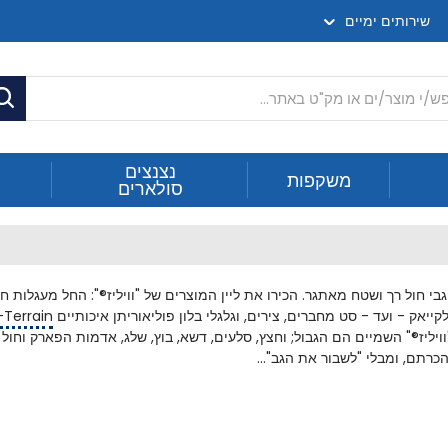
שירותים ימיים
ח
נצנצים
משקפות
סולארים
יעים מטענים כבדים על גבי חול רך ושטח מאתגר. הכירו את ליין המוצרים של "וויליז®": החל
קייאק - ועד - סט מחברים, צירים, וגלגלי בלון פוליאוריתן איכותיים
l-Terrain
יליז
®
" השמיים הם הגבול; וחצץ, סלעים, דשא, בוץ, שלג, אדמות הפארק וחול
רתם, ומבלי "לשבור את הגב"...