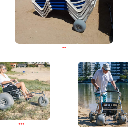
**
***