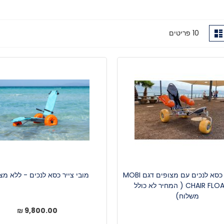
ג
רשימה
10
פריטים
גה
מובי צייר כסא לנכים עם מצופים דגם MOBI
מובי צייר כסא לנכים - ללא מצ
CHAIR FLOATING ( המחיר לא כולל
משלוח)
9,800.00 ₪