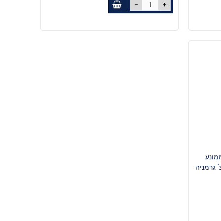
-
+
 ממונע