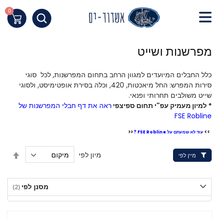
Skip
to
0
העגלה של
Content
חילתו
מפרשנות ושייט
ל
ף
כלל החבלים המיועדים למגוון הרחב בתחום המפרשנות, לכל סוגי
ינטרנט,
סירות המפרש: החל מיאכטות, 420, וכלה בסירת אופטימיסט, ולסוגי
חץ
שייט משולבים תחרותי ופנאי.
נטר
* למיון מעמיק עפ"י תחום ספיצפי
ראה את דף חבלי המפרשנות של
די
FSE Robline
עבור
<<
>>
אזור
עוד לא שמעתם על FSE Robline ?
וכן
הגדר
מיון לפי
מיין לפי
רכזי
מיון
בסדר
יורד
מסנן לפי