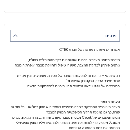
פרטים
אשדוד ים משווקת מורשת של חברת CTEK
סידרת מטעני מצברים חכמים ואוטומטים ברף מהמובילים בעולם,
נותנים פיתרון לבדיקת המצבר, טעינה, טיפול ותחוזקת מצברי עופרת חומצה
רב שימושי - בין אם זה להטענת המצבר של הסירה, אופנוע ים ובין אם זה
עבור מצבר הרכב, טרקטורון אופנוע וכו'
המצברים של Ctek ידאגו שתמיד תהיו מוכנים להרפתקאה חדשה.
טעינה חכמה
מצבר הינו רכיב המתפקד בצורה מיטיבית כאשר הוא טעון במלואו - כל עוד זה
קורה, כך גם נמנעת תהליך הסופלצייה המזיק למצבר.
מטען המצברים של Cetek מבטיח מצבר טעון בתמידות בצורה מלאה. כמו כן
משוכלל מספיק כדי לזהות את מצב המצבר ולהתאים אליו באופן אופטימלי
בהתאם את רמת ההטענה הנדרשת.