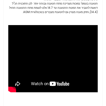
הטענה בטמפ' נמוכות מצריכה מתח הטענה גבוהה יותר. לכן התוכנית הנ"ל
דואגת להגביר את המטח ההטענה עד 14.7 וולט לעומת מתח ההטענה הרגיל
(14.4), ותתן מענה מצויין גם להטענת מצברים בטכנולוגיית AGM.