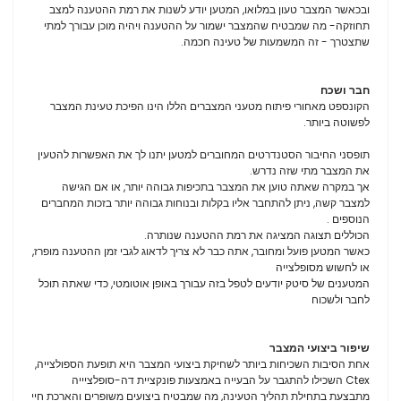
ובכאשר המצבר טעון במלואו, המטען יודע לשנות את רמת ההטענה למצב
תחוזקה- מה שמבטיח שהמצבר ישמור על ההטענה ויהיה מוכן עבורך למתי
שתצטרך - זה המשמעות של טעינה חכמה.
חבר ושכח
הקונספט מאחורי פיתוח מטעני המצברים הללו הינו הפיכת טעינת המצבר
לפשוטה ביותר.
תופסני החיבור הסטנדרטים המחוברים למטען יתנו לך את האפשרות להטעין
את המצבר מתי שזה נדרש.
אך במקרה שאתה טוען את המצבר בתכיפות גבוהה יותר, או אם הגישה
למצבר קשה, ניתן להתחבר אליו בקלות ובנוחות גבוהה יותר בזכות המחברים
הנוספים .
הכוללים תצוגה המציגה את רמת ההטענה שנותרה.
כאשר המטען פועל ומחובר, אתה כבר לא צריך לדאוג לגבי זמן ההטענה מופרז,
או לחשוש מסופלצייה
המטענים של סיטק יודעים לטפל בזה עבורך באופן אוטומטי, כדי שאתה תוכל
לחבר ולשכוח
שיפור ביצועי המצבר
אחת הסיבות השכיחות ביותר לשחיקת ביצועי המצבר היא תופעת הספולצייה,
Ctex השכילו להתגבר על הבעייה באמצעות פונקציית דה-סופלציייה
מתבצעת בתחילת תהליך הטעינה, מה שמבטיח ביצועים משופרים והארכת חיי