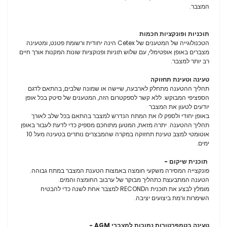
המצבר.
תוכניות ופונקציות חכמות
הטכנולוגייה של המטענים של Cetex הינה יחודית ורשומת פטנט, ומטעינה
מצברים באופן אופטימלי, עם שלוש תוניות ופנוקציות שונות המקנות אורך חיים
רב יותר למצבר.
טעינה וטעינת תחזוקה
תהליך ההטענה מתחלק לארבעה, שיישה או שמונה שלבים, בהתאם לדגם
הספציפי המבוקש. ללא קשר לספקטרום הזה, המטענים של סיטק בכל אופן
יודעים לטעון את המצבר
באופן יחודי ולספק לו את המתח הנדרש למצבר בהתאם בכל שלב לאורך
תהליך ההטענה. יתרה מזאת, המטען מתוחכם מספיק כדי לדעת לעבור באופן
אוטומטי למצב טעינת תחזוקה במקרה שהמבצרים נותרים בטעינה מעל 10
ימים.
תוכנית שיקום -
פונקצייה המסירה משקעי חומצה באמצות הטענת המצבר במתח גבוהה.
הטענה המתבעצת כתהליך מבוקר של ערבוב החומצה והמים.
מומלץ לבצע את תוכנית הRECOND למצבר אחת לשנה כדי להבטיח
השימרות ורמת ביצועים יציבה.
טעינה בטמפרטורות נמוכות למצברי AGM -