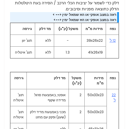
דלק כדי לשמור על יציבות הכלי הרכב / הסירה בעת היטלטלות
הדלק כתוצאה מפניות וסיבובים.
ראה במצב אופקי או הזז שמאל ימין <-- >
ראה במצב אופקי או הזז שמאל ימין <-->
נפח
מידות מ"מ
משקל (ק"ג)
מד דלק
גירסה
12 ל'
39x26x22
-
ללא
תוצ' יוון
41x26x19
1.3
ללא
תוצ' איטליה
נפח
מידות
משקל
מד דלק
גירסה
מ"מ
(ק"ג)
22
50x33x23
2
אופטי, באמצעות סרגל
תוצ'
ל'
מדידה שקוף
איטליה
50x33x23
2
מכני באמצעות מדיד דלק
תוצ'
(שעון) ופקק עם מחט.
איטליה
45x31x26
-
ללא
תוצ' יוון