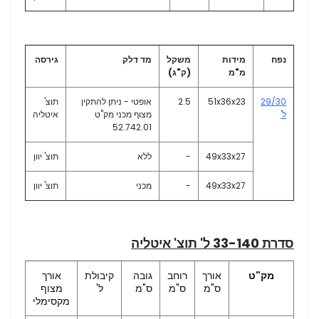
נפח
מידות
משקל
מד דלק
גירסה
מ"מ
(ק"ג)
29/30
51x36x23
2.5
אופטי - ניתן להתקין
תוצ'
ל'
מצוף מכני מק"ט
איטליה
52.742.01
49x33x27
-
ללא
תוצ' יוון
49x33x27
-
מכני
תוצ' יוון
סדרת 33-140 ל' תוצ' איטליה
מק"ט
אורך
רוחב
גובה
קיבולת
אורך
ס"מ
ס"מ
ס"מ
ל'
מצוף
מקסימלי