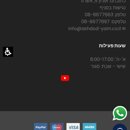
כתובתנו: אוניון 5, אשדוד
נגישות בסניף
טלפון: 08-8677663
טלפקס: 08-8677697
✉ info@ashdod-yam.co.il
שעות פעילות
א'-ה': 8:00-17:00
שישי - שבת: סגור