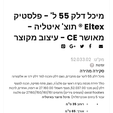
מיכל דלק 55 ל' - פלסטיק
Eltex ® תוצ' איטליה -
מאושר CE - עיצוב מקוצר
מק”ט
52.033.02
זמינות
סקירה מהירה
מיכל דלק 55 ליטר עם מחברים, נשם דלק והכנה למד דלק ידני או אלקטרוני.
כולל יחידת מכסה בקרה ראשי עם פלנג'ה, נשם, פתח ספיקה, הכנה למצוף
דלק (כגון מכני 52.037.00, מצוף חשמלי 27.160.00 או דומה, ואחרים, לרבות
axial floaters (מצופים ציריים) מדגמים 27160/150/161/151 עם פלנגה
עבור 5 ברגים אוניברסלית).
מיכל מיוצר באיטליה
רוחב 35 ס"מ
אורך: 65 ס"מ