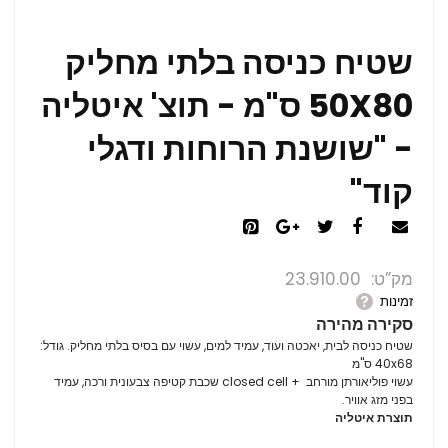
שטיח כניסה בלתי מחליק
50X80 ס"מ - תוצ' איטליה
- "שושנת הרוחות ודגלי
קוד"
מק”ט
23.910.00
זמינות
סקירה מהירה
שטיח כניסה לבית, יאכטה ועוד, עמיד למים, עשוי עם בסיס בלתי מחליק. גודל:
40x68 ס"מ
עשוי פוליאורתן מורחב + closed cell שכבת קטיפה צבעונית ורכה, עמיד
בפני מזג אוויר.
תוצרת איטליה