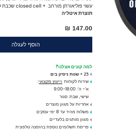
עשוי פוליאורתן מורחב + closed cell שכבת קטיפה צבעונית ורכה, עמיד בפני מזג אוויר.
תוצרת איטליה
147.00 ₪
הוסף לעגלה
למה קונים אצלנו?
25 + שנות ניסיון בים
שירות לקוחות
וייעוץ מקצועי
:
א’- ה’: 9:00-18:00
שישי, שבת: סגור
אחריות על מגוון מוצרים
משלוח מהיר עד 8 ימי עסקים
מגוון מותגים בלעדיים
פריסת תשלומים נוספת בהזמנה טלפונית