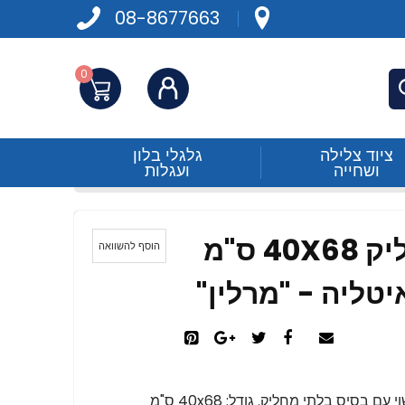
08-8677663
0
התחברות
פש
ציוד צלילה
גלגלי בלון
ושחייה
ועגלות
שטיח כניסה בלתי מחליק 40X68 ס"מ
הוסף להשוואה
יטליה - "מרלין"
בסיס בלתי מחליק. גודל: 40x68 ס"מ