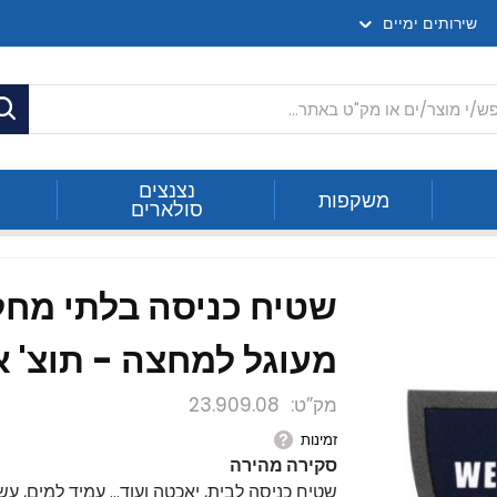
שירותים ימיים
ח
נצנצים
משקפות
סולארים
מעוגל למחצה - תוצ' א
מק”ט
23.909.08
זמינות
סקירה מהירה
שטיח כניסה לבית, יאכטה ועוד... עמיד למים, עשוי עם 