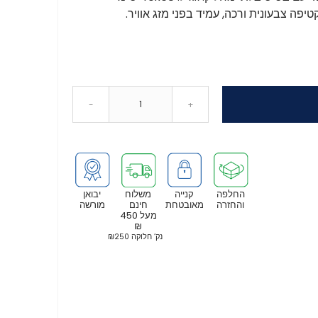
-
+
החלפה
קנייה
משלוח
יבואן
והחזרה
מאובטחת
חינם
מורשה
מעל 450
₪
נק’ חלוקה ₪250