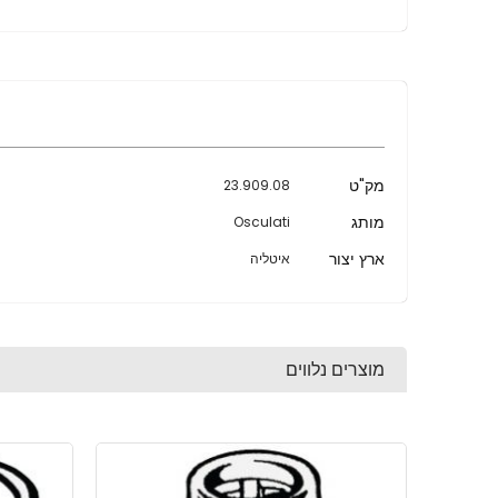
מידע
מק"ט
23.909.08
נוסף
מותג
Osculati
ארץ יצור
איטליה
מוצרים נלווים