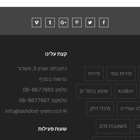
קצת עלינו
כתובתנו: אוניון 5, אשדוד
סירות גומי
סירות
נגישות בסניף
טלפון: 08-8677663
Kolibri
שינוע בחול ים
טלפקס: 08-8677697
לה ושחייה
מיכלי דלק
✉ info@ashdod-yam.co.il
ם
משאבות מים
שעות פעילות