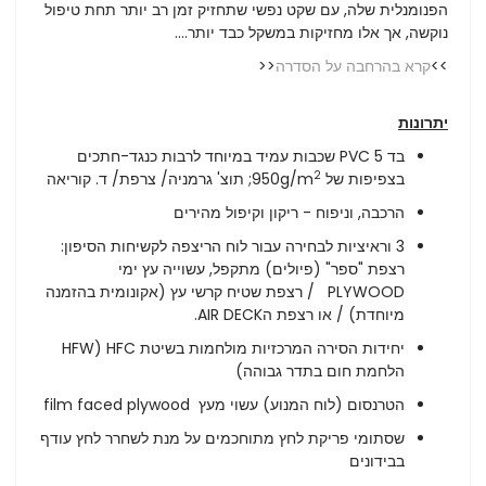
הפנומנלית שלה, עם שקט נפשי שתחזיק זמן רב יותר תחת טיפול
נוקשה, אך אלו מחזיקות במשקל כבד יותר....
>>
קרא בהרחבה על הסדרה
<<
יתרונות
בד PVC 5 שכבות עמיד במיוחד לרבות כנגד-חתכים
2
בצפיפות של 950g/m
; תוצ' גרמניה/ צרפת/ ד. קוריאה
הרכבה, וניפוח - ריקון וקיפול מהירים
3 וראיציות לבחירה עבור לוח הריצפה לקשיחות הסיפון:
רצפת "ספר" (פיולים) מתקפל, עשוייה עץ ימי
PLYWOOD / רצפת שטיח קרשי עץ (אקונומית בהזמנה
מיוחדת) / או רצפת הAIR DECK.
יחידות הסירה המרכזיות מולחמות בשיטת HFC (HFW
הלחמת חום בתדר גבוהה)
הטרנסום (לוח המנוע) עשוי מעץ film faced plywood
שסתומי פריקת לחץ מתוחכמים על מנת לשחרר לחץ עודף
בבידונים