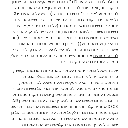
היכולת להרכיב מנוע עד 12 כ"ס. לוח המנוע הקשיח מהווה פיתרון
פרקטי, נוח, ואמין יותר להרכבת מנוע חיצון – מה שהופך אותה
לסירת מנוע "אמיתית". הסירות בסדרה (ובדגש על הדגמים +3
מ' יציגו בידון בקוטר גדול יותר, עם יציבות, כושר נשיאה גבוהים
יותר לצד כשירות לתנאי ים מוגברת (על הרף הבינוני +, אך עדיין
כשירות משופרת לעומת הקודמות, וכזו העשוייה לספק ולהפתיע
משתמשים מסוימים תחת תנאים סבירים – ומזג אוויר יציב (רוח,
תנאי ים, ועוצמת מנוע)). כמו כן סירות אלו והסדרות הבאות
עשויות בסבירות גבוהה יותר לאפשר לבעלים שלהם קבלת רישוי
לסירה ממונעת
עם תחום שייט גבוהה יותר לעומת הרף המינימלי,
במידה ועומדים בשאר הקרטריונים.
עקב המשקל הנמוך יחסית לעומת שאר סירות הטרנסום הקשיח,
סדרה זו עשוייה להיות בחירה טובה גם עבור בעלי יאכטות
המחפשים סירת דינגי קומפקטית וקלת משקל לשירות נאמן,
וברמת מחירי ביניים מבלי להתפשר יותר מדיי על כשירות יחסית
ומספקת לתנאי ים, יציבות, מרחב סיפון, יכולת התקנת מנוע חזק
דיו וכו'... אותם אנשים עשויים להעדיף סירה עם רצפת סיפון AIR
DECK שתהיה קלה יותר ונוחה יותר משמעותית להרכבה, ותתפוס
מקום מופחת אם תבחרו לקפל אותה לצד יתרונות נוספים, ועל כן
פופלארית במיוחד לשימוש כסירות דינגי. מנגד יאכטונרים אחרים
עשויים להעדיף את רצפת העץ הקלאסית יש את העמידות