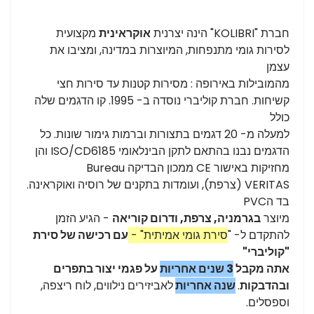
חברת "
KOLIBRI
" הינה יצרנית
אוקראינית
מקצועית
לסירות גומי מתנפחות, המיוצרות במדינה, ומציבו את
עצמן
מהמובילות באירופה : מסירות קטנות עד סירות חצי
קשיחות.
חברת קוליברי נוסדה ב- 1995.
קו הדגמים שלה
כולל
למעלה מ- 20 דגמים
בתצורות וברמות גימור שונות.
כל
הדגמים נבנו בהתאם לתקן הבינלאומי
ISO/CD6185 והן
מחזיקות באישור
CE
ממכון הבדיקה
Bureau
VERITAS
(צרפת), ועומדות בתקנים של רוסיה ואוקראינה.
בד הPVC
מיוצר
בגרמניה,
צרפת, ודרום קוריאה
-
הגיע הזמן
להתקדם ל- "
סירת גומי אמיתית" -
עם רכישה של סירת
"קוליברי"
אתה מקבל
3 שנים אחריות
על פגמי יצור בתפרים
ובהדבקות
.
שנה אחריות
לאביזירים נילווים, לוח ריצפה,
וספסלים.