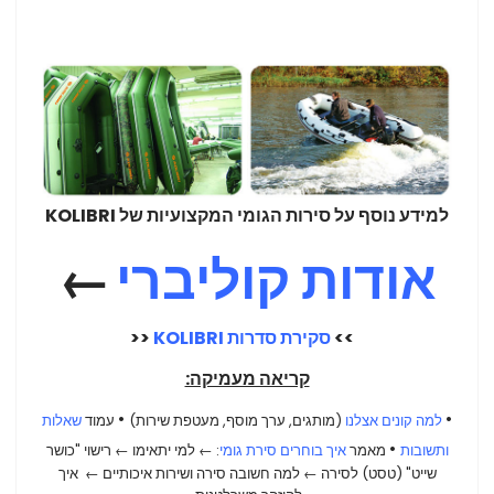
למידע נוסף על סירות הגומי המקצועיות של KOLIBRI
אודות קוליברי
←
>>
סקירת סדרות KOLIBRI
<<
קריאה מעמיקה:
•
•
למה קונים אצלנו
(מותגים, ערך מוסף, מעטפת שירות)
עמוד
שאלות
•
ותשובות
מאמר
איך בוחרים סירת גומי
: ← למי יתאימו
← רישוי "כושר
שייט" (טסט) לסירה
←
למה חשובה סירה ושירות איכותיים
←
איך