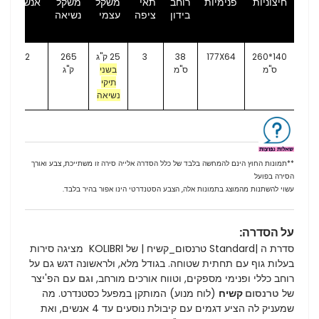
חיצוניות
פנימיות
רוחב
תאי
משקל
משקל
אנשים
בידון
ציפה
עצמי
נשיאה
140*260
177X64
38
3
25 ק"ג
265
2
ס"מ
ס"מ
בשני
ק"ג
תיקי
נשיאה
**תמונות החוץ הינם להמחשה בלבד של כלל הסדרה אלייה סירה זו משתייכת, צבע ואורך
הסירה בפועל
עשוי להשתנות מהמוצג בתמונות אלה, הצבע הסטנדרטי הינו אפור בהיר בלבד.
על הסדרה:
סדרת ה |Standard טרנסום_קשיח | של KOLIBRI מציגה סירות
בעלות גוף עם תחתית שטוחה. בגודל מלא, ולראשונה דגש גם על
רוחב כללי ופנימי מספקים, וטווח אורכים מורחב,
וגם
עם הפ'יצר
של
טרנסום
קשיח
(לוח מנוע) המותקן במפעל כסטנדרט. מה
שמעניק לה הציע דגמים עם קיבולת נוסעים עד 4 אנשים, ואת