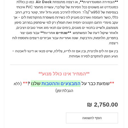
**
הבחירה הסטנדרטית
**,
או רצפה מתנפחת
Air Deck
. כמו כן כוללת
כסטנדרט זוג משוטים ככל הסירות של קוליברי, עשוייה מחומר PVC איכותי
בצפיפות של 950גר'/מ"ר. היכולת להרכיב מנוע גדול יותר, קוטר בידון, רוחב
כללי, כושר העמסה ואורכים מעניק לה כשירות משופרת מהקודמות לים - אך
עקב מימדי הדגם הקטנים יחסית זאת תומלץ רק למי שיסתפק במרחב סיפון
מצומצם, ולשייט בתנאי ים מוגנים, בימים עם תנאי מזג אוויר טובים ויציבים,
ולאחר שיקול דעת של המשתמש.
**שנתיים
אחריות
**
עבור פגם יצור
בתפרים, הלחמות, והדבקות.
שנה אחריות
עבור אביזרים ריצפים ותוספת לוח
ריצפה.
בין אם זה לים ולכינרת, ובין אם זה לדייג, צלילה, שייט פנאי או דינגי ליאכטה -
הגיע הזמן להתקדם לסירה אמיתית.
**
המחיר אינו כולל מנוע
**
**
שמעת כבר על
המבצעים וההטבות
שלנו
?
**
(ללא
הגבלת זמן)
2,750.00 ₪
הוסף להשוואה