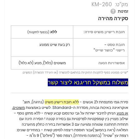
מק”ט
KM-260
זמינות
סקירה מהירה
חובת רישיון משיט סירה:
ללא
(בכפוף לתקנות)
חובת טסט -
רק בעת שייט ממונע
רישוי "כושר שייט"
אפשרויות הנעה
משוטים (כלול), מנוע (לא כלול)
*שייט ממונע כפוף לתקנות החוקיות בהתאם להכשרה (או העידר הכשרת) המשיט.
משלוח במשקל חריג.נא ליצור קשר
.
סירת גומי מתנפחת ל2 אנשים -
ללא חובת רישיון משיט
(נהיגה),
תוצ'
אוקראינה
באיכות גבוהה, מסדרת ה-Standard. לשייט באמצעות
משוטים,
או מנוע
הניתן לחיבור ישירות על גבי טרנסום קבוע קשיח - ללא מתקן נוסף -
שילוב מצויין בין קומפקטיות לפרקטיות גם בסירה קטנה ! הסירה הינה עם
תחתית תחתונה שטוחה ומגיעה עם 3 אפשרויות בחירה כחלק מהערכה
המלאה (ראה בהמשך)עבור תוספת ריצפה לסיפון קשיח - במחירים שונים:
רצפת עץ "שטיח" (בהזמנה מיוחדת), רצפת ספר ("פיולים") 9 מ"מ -