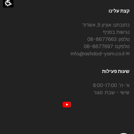
קצת עלינו
כתובתנו: אוניון 5, אשדוד
נגישות בסניף
טלפון: 08-8677663
טלפקס: 08-8677697
✉ info@ashdod-yam.co.il
שעות פעילות
א'-ה': 8:00-17:00
שישי - שבת: סגור